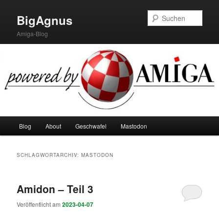
Zum
Zum
primären
sekundären
Such
BigAgnus
Inhalt
Inhalt
Amiga-Blog
springen
springen
Hauptmenü
Blog
About
Geschwafel
Mastodon
SCHLAGWORTARCHIV:
MASTODON
Amidon – Teil 3
Veröffentlicht am
2023-04-07