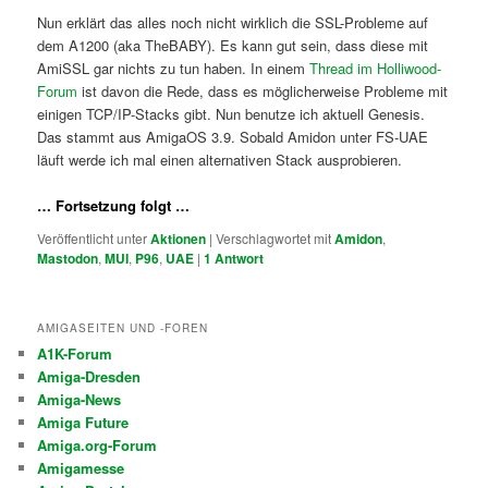
Nun erklärt das alles noch nicht wirklich die SSL-Probleme auf
dem A1200 (aka TheBABY). Es kann gut sein, dass diese mit
AmiSSL gar nichts zu tun haben. In einem
Thread im Holliwood-
Forum
ist davon die Rede, dass es möglicherweise Probleme mit
einigen TCP/IP-Stacks gibt. Nun benutze ich aktuell Genesis.
Das stammt aus AmigaOS 3.9. Sobald Amidon unter FS-UAE
läuft werde ich mal einen alternativen Stack ausprobieren.
… Fortsetzung folgt …
Veröffentlicht unter
Aktionen
|
Verschlagwortet mit
Amidon
,
Mastodon
,
MUI
,
P96
,
UAE
|
1
Antwort
AMIGASEITEN UND -FOREN
A1K-Forum
Amiga-Dresden
Amiga-News
Amiga Future
Amiga.org-Forum
Amigamesse