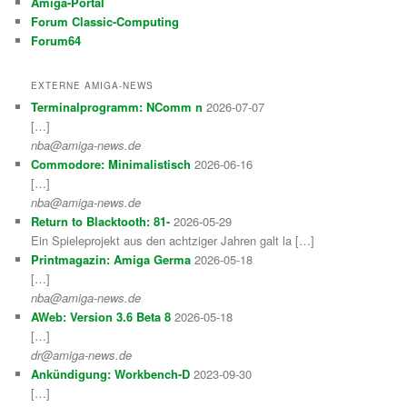
Amiga-Portal
Forum Classic-Computing
Forum64
EXTERNE AMIGA-NEWS
Terminalprogramm: NComm n
2026-07-07
[…]
nba@amiga-news.de
Commodore: Minimalistisch
2026-06-16
[…]
nba@amiga-news.de
Return to Blacktooth: 81-
2026-05-29
Ein Spieleprojekt aus den achtziger Jahren galt la […]
Printmagazin: Amiga Germa
2026-05-18
[…]
nba@amiga-news.de
AWeb: Version 3.6 Beta 8
2026-05-18
[…]
dr@amiga-news.de
Ankündigung: Workbench-D
2023-09-30
[…]