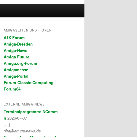
AMIGASEITEN UND -FOREN
A1K-Forum
Amiga-Dresden
Amiga-News
Amiga Future
Amiga.org-Forum
Amigamesse
Amiga-Portal
Forum Classic-Computing
Forum64
EXTERNE AMIGA-NEWS
Terminalprogramm: NComm
n
2026-07-07
[…]
nba@amiga-news.de