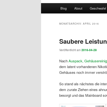
Hauptmenü
Blog
About
Geschwafel
MONATSARCHIV:
APRIL 2016
Saubere Leistu
Veröffentlicht am
2016-04-28
Nach
Auspack, Gehäusereinigu
dem latent vorhandenen Nikot
Gehäuses noch immer verströ
So stand als nächstes die int
dem zurate Ziehen eines ahnu
besorgt und das Mainboard sowi