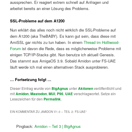
aussprechen. Er reagiert extrem schnell auf Anfragen und
arbeitet bereits an einer Lösung des Problems.
SSL-Probleme auf dem A1200
Nun erklärt das alles noch nicht wirklich die SSL-Probleme auf
dem A1200 (aka TheBABY). Es kann gut sein, dass diese mit
AmiSSL gar nichts zu tun haben. In einem
Thread im Holliwood-
Forum
ist davon die Rede, dass es möglicherweise Probleme mit
einigen TCP/IP-Stacks gibt. Nun benutze ich aktuell Genesis.
Das stammt aus AmigaOS 3.9. Sobald Amidon unter FS-UAE
läuft werde ich mal einen alternativen Stack ausprobieren.
… Fortsetzung folgt …
Dieser Eintrag wurde von
BigAgnus
unter
Aktionen
veröffentlicht und
mit
Amidon
,
Mastodon
,
MUI
,
P96
,
UAE
verschlagwortet. Setze ein
Lesezeichen für den
Permalink
.
EIN KOMMENTAR ZU „
AMIDON V1.0 – TEIL 2: FS-UAE
“
Pingback:
Amidon – Teil 3 | BigAgnus