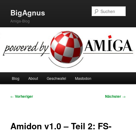
Zum
primären
Such
BigAgnus
Inhalt
Amiga-Blog
springen
Hauptmenü
Blog
About
Geschwafel
Mastodon
Beitragsnavigation
←
Vorheriger
Nächster
→
Amidon v1.0 – Teil 2: FS-