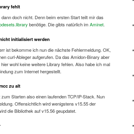
rary fehlt
 dann doch nicht. Denn beim ersten Start teilt mir das
odesets.library
benötige. Die gibts natürlich im
Aminet
.
icht initialisiert werden
lierr ist bekomme ich nun die nächste Fehlermeldung. OK,
inen curl-Ableger aufgerufen. Da das Amidon-Binary aber
te hier wohl keine weitere Library fehlen. Also habe ich mal
indung zum Internet hergestellt.
mcc zu alt
t zum Starten also einen laufenden TCP/IP-Stack. Nun
Meldung. Offensichtlich wird wenigstens v15.55 der
ird die Bibliothek auf v15.56 geupdatet.
r