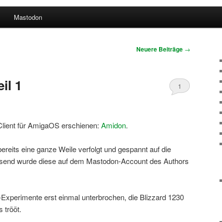
Mastodon
Neuere Beiträge
→
il 1
1
Client für AmigaOS erschienen:
Amidon
.
reits eine ganze Weile verfolgt und gespannt auf die
assend wurde diese auf dem Mastodon-Account des Authors
Experimente erst einmal unterbrochen, die Blizzard 1230
 trööt.