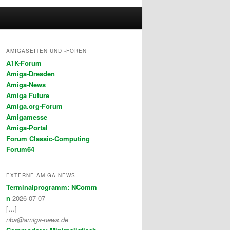
AMIGASEITEN UND -FOREN
A1K-Forum
Amiga-Dresden
Amiga-News
Amiga Future
Amiga.org-Forum
Amigamesse
Amiga-Portal
Forum Classic-Computing
Forum64
EXTERNE AMIGA-NEWS
Terminalprogramm: NComm
n
2026-07-07
[…]
nba@amiga-news.de