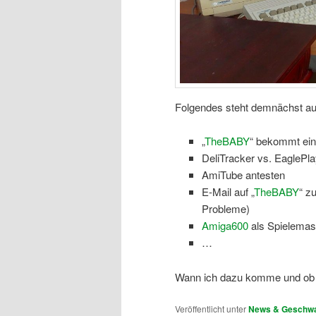
Folgendes steht demnächst au
„
TheBABY
“ bekommt ei
DeliTracker vs. EaglePla
AmiTube antesten
E-Mail auf „
TheBABY
“ z
Probleme)
Amiga600
als Spielemas
…
Wann ich dazu komme und ob i
Veröffentlicht unter
News & Geschwa