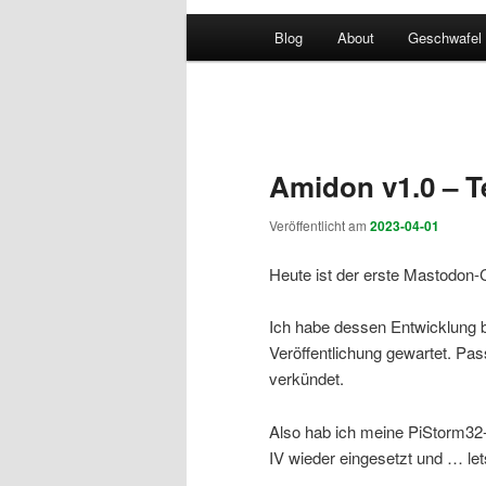
Hauptmenü
Blog
About
Geschwafel
Beitragsnavigation
Amidon v1.0 – Te
Veröffentlicht am
2023-04-01
Heute ist der erste Mastodon-
Ich habe dessen Entwicklung be
Veröffentlichung gewartet. P
verkündet.
Also hab ich meine PiStorm32-
IV wieder eingesetzt und … lets