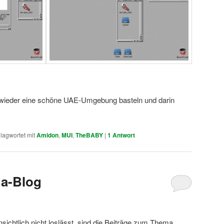
l wieder eine schöne UAE-Umgebung basteln und darin
lagwortet mit
Amidon
,
MUI
,
TheBABY
|
1
Antwort
a-Blog
ichtlich nicht loslässt, sind die Beiträge zum Thema