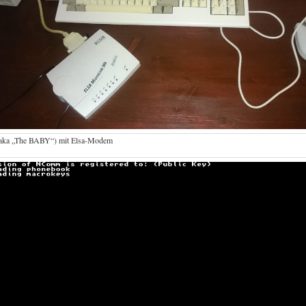
aka „The BABY“) mit Elsa-Modem