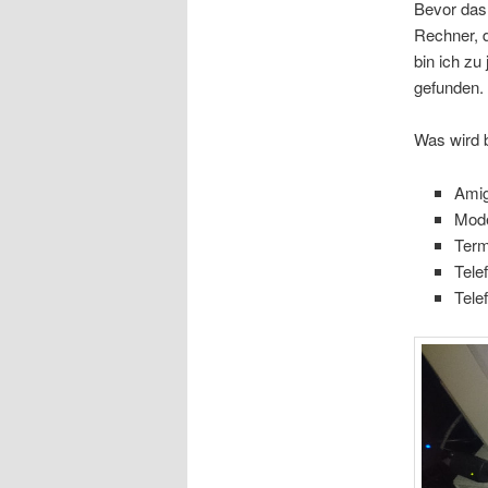
Bevor das 
Rechner, 
bin ich zu
gefunden.
Was wird 
Ami
Mode
Ter
Tele
Tele