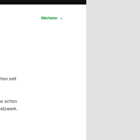
Nächster
→
hon seit
as schon
Netzwerk.