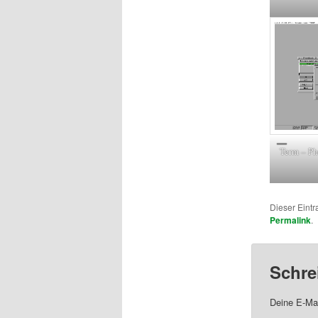
Term – P
Dieser Eint
Permalink
.
Schre
Deine E-Mai