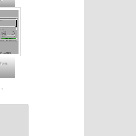
ok
from
en