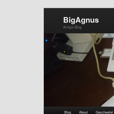
Zum
primären
BigAgnus
Inhalt
Amiga-Blog
springen
Hauptmenü
Blog
About
Geschwafel