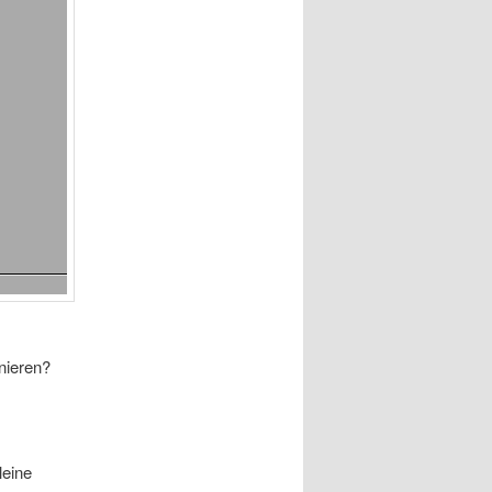
nieren?
leine