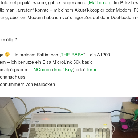
Internet populär wurde, gab es sogenannte „
Mailboxen
„. Im Prinzip 
die man „anrufen“ konnte – mit einem Akustikkoppler oder Modem. Fü
 jung, aber ein Modem habe ich vor einiger Zeit auf dem Dachboden 
benötigt?
ga
– in meinem Fall ist das „
THE-BABY
“ – ein A1200
m – ich benutze ein Elsa MicroLink 56k basic
minalprogramm –
NComm
(
freier Key
) oder
Term
fonanschluss
fonnummern von Mailboxen