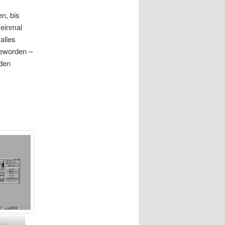
n, bis
 einmal
alles
 geworden –
iden