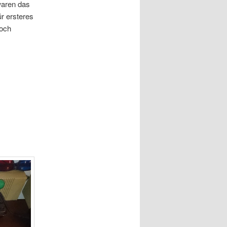
waren das
r ersteres
noch