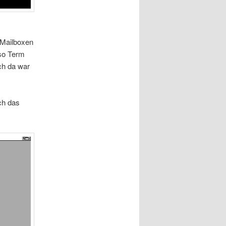
 Mailboxen
lso Term
ch da war
ch das