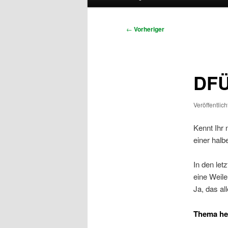
Beitragsnavigation
←
Vorheriger
DFÜ
Veröffentlic
Kennt Ihr 
einer halb
In den le
eine Weil
Ja, das al
Thema heu