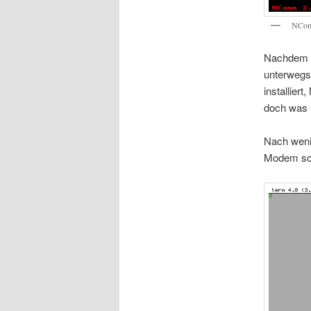
NComm
Nachdem i
unterwegs 
installie
doch was …
Nach weni
Modem sch