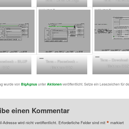
Term – Serial Settings
Term – Phonebo
Term – Download 
honebook – BLUP
Term – Phonebook –
Elektron BBS
BBS
Elektron BBS
rag wurde von
BigAgnus
unter
Aktionen
veröffentlicht. Setze ein Lesezeichen für d
ibe einen Kommentar
*
l-Adresse wird nicht veröffentlicht.
Erforderliche Felder sind mit
markiert