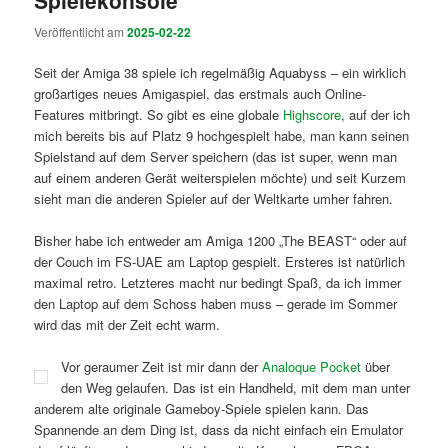
Spielekonsole
Veröffentlicht am
2025-02-22
Seit der Amiga 38 spiele ich regelmäßig Aquabyss – ein wirklich
großartiges neues Amigaspiel, das erstmals auch Online-
Features mitbringt. So gibt es eine globale
Highscore
, auf der ich
mich bereits bis auf Platz 9 hochgespielt habe, man kann seinen
Spielstand auf dem Server speichern (das ist super, wenn man
auf einem anderen Gerät weiterspielen möchte) und seit Kurzem
sieht man die anderen Spieler auf der Weltkarte umher fahren.
Bisher habe ich entweder am Amiga 1200 „The BEAST“ oder auf
der Couch im FS-UAE am Laptop gespielt. Ersteres ist natürlich
maximal retro. Letzteres macht nur bedingt Spaß, da ich immer
den Laptop auf dem Schoss haben muss – gerade im Sommer
wird das mit der Zeit echt warm.
Vor geraumer Zeit ist mir dann der
Analoque Pocket
über
den Weg gelaufen. Das ist ein Handheld, mit dem man unter
anderem alte originale Gameboy-Spiele spielen kann. Das
Spannende an dem Ding ist, dass da nicht einfach ein Emulator