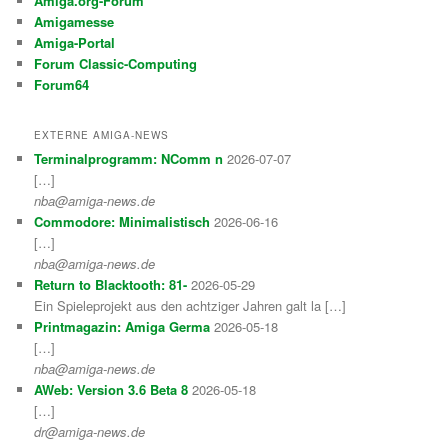
Amiga.org-Forum
Amigamesse
Amiga-Portal
Forum Classic-Computing
Forum64
EXTERNE AMIGA-NEWS
Terminalprogramm: NComm n
2026-07-07
[…]
nba@amiga-news.de
Commodore: Minimalistisch
2026-06-16
[…]
nba@amiga-news.de
Return to Blacktooth: 81-
2026-05-29
Ein Spieleprojekt aus den achtziger Jahren galt la […]
Printmagazin: Amiga Germa
2026-05-18
[…]
nba@amiga-news.de
AWeb: Version 3.6 Beta 8
2026-05-18
[…]
dr@amiga-news.de