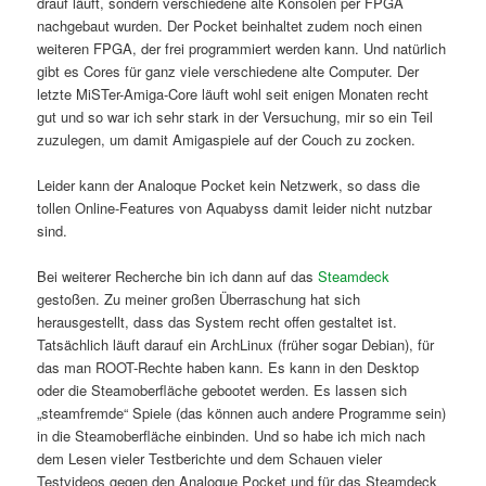
drauf läuft, sondern verschiedene alte Konsolen per FPGA
nachgebaut wurden. Der Pocket beinhaltet zudem noch einen
weiteren FPGA, der frei programmiert werden kann. Und natürlich
gibt es Cores für ganz viele verschiedene alte Computer. Der
letzte MiSTer-Amiga-Core läuft wohl seit enigen Monaten recht
gut und so war ich sehr stark in der Versuchung, mir so ein Teil
zuzulegen, um damit Amigaspiele auf der Couch zu zocken.
Leider kann der Analoque Pocket kein Netzwerk, so dass die
tollen Online-Features von Aquabyss damit leider nicht nutzbar
sind.
Bei weiterer Recherche bin ich dann auf das
Steamdeck
gestoßen. Zu meiner großen Überraschung hat sich
herausgestellt, dass das System recht offen gestaltet ist.
Tatsächlich läuft darauf ein ArchLinux (früher sogar Debian), für
das man ROOT-Rechte haben kann. Es kann in den Desktop
oder die Steamoberfläche gebootet werden. Es lassen sich
„steamfremde“ Spiele (das können auch andere Programme sein)
in die Steamoberfläche einbinden. Und so habe ich mich nach
dem Lesen vieler Testberichte und dem Schauen vieler
Testvideos gegen den Analoque Pocket und für das Steamdeck