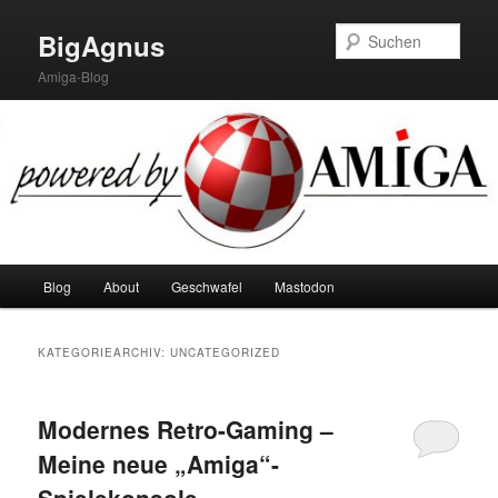
Zum
Zum
primären
sekundären
Such
BigAgnus
Inhalt
Inhalt
Amiga-Blog
springen
springen
Hauptmenü
Blog
About
Geschwafel
Mastodon
KATEGORIEARCHIV:
UNCATEGORIZED
Modernes Retro-Gaming –
Meine neue „Amiga“-